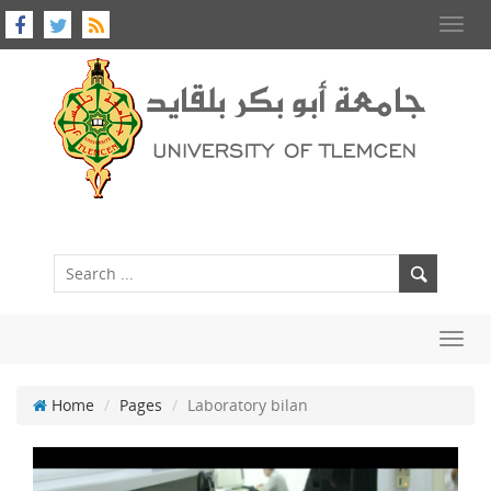
Toggl
navig
Toggl
navig
Home
Pages
Laboratory bilan